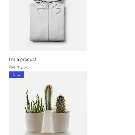
I'm a product
Price
नेरू २५.००
New